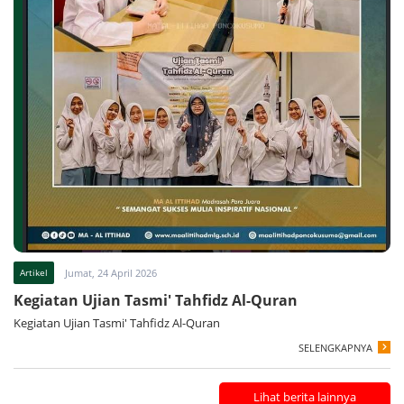
Artikel
Jumat, 24 April 2026
Kegiatan Ujian Tasmi' Tahfidz Al-Quran
Kegiatan Ujian Tasmi' Tahfidz Al-Quran
SELENGKAPNYA
Lihat berita lainnya