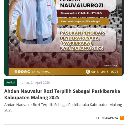
Artikel
Jumat, 24 April 2026
Ahdan Nauvalur Rozi Terpilih Sebagai Paskibaraka
Kabupaten Malang 2025
Ahdan Nauvalur Rozi Terpilih Sebagai Paskibaraka Kabupaten Malang
2025
SELENGKAPNYA