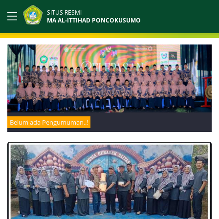
SITUS RESMI
MA AL-ITTIHAD PONCOKUSUMO
Belum ada Pengumuman..!