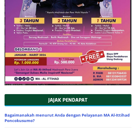
JAJAK PENDAPAT
Bagaimanakah menurut Anda dengan Pelayanan MA Al-Ittihad
Poncokusumo?