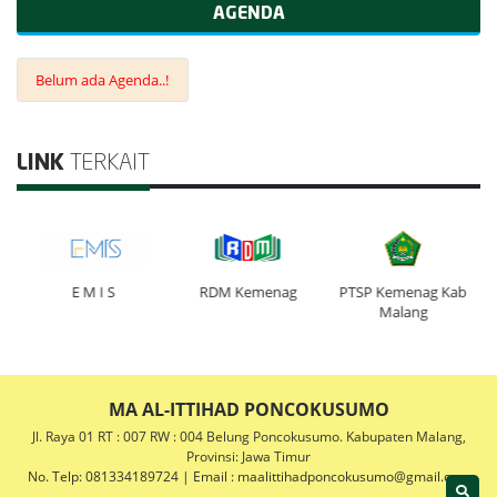
AGENDA
Belum ada Agenda..!
LINK
TERKAIT
E M I S
RDM Kemenag
PTSP Kemenag Kab
Malang
MA AL-ITTIHAD PONCOKUSUMO
Jl. Raya 01 RT : 007 RW : 004 Belung Poncokusumo. Kabupaten Malang,
Provinsi: Jawa Timur
No. Telp: 081334189724 | Email : maalittihadponcokusumo@gmail.com