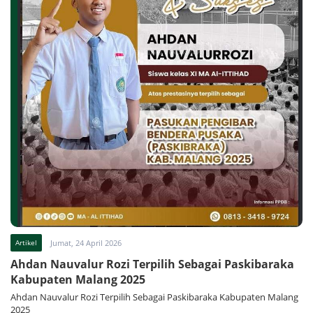
Artikel
Jumat, 24 April 2026
Ahdan Nauvalur Rozi Terpilih Sebagai Paskibaraka
Kabupaten Malang 2025
Ahdan Nauvalur Rozi Terpilih Sebagai Paskibaraka Kabupaten Malang
2025