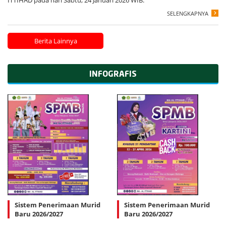
ITTIHAD pada hari Sabtu, 24 Januari 2026 WIB.
SELENGKAPNYA
Berita Lainnya
INFOGRAFIS
Sistem Penerimaan Murid
Sistem Penerimaan Murid
Baru 2026/2027
Baru 2026/2027