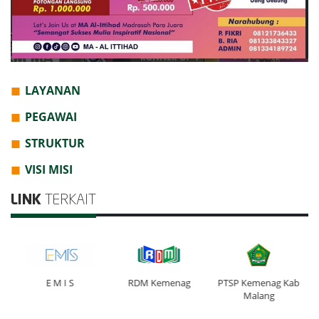
LAYANAN
PEGAWAI
STRUKTUR
VISI MISI
LINK
TERKAIT
E M I S
RDM Kemenag
PTSP Kemenag Kab
Malang