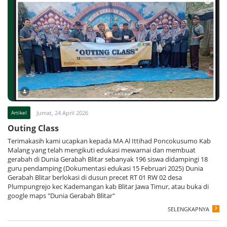
Artikel
Jumat, 24 April 2026
Outing Class
Terimakasih kami ucapkan kepada MA Al Ittihad Poncokusumo Kab
Malang yang telah mengikuti edukasi mewarnai dan membuat
gerabah di Dunia Gerabah Blitar sebanyak 196 siswa didampingi 18
guru pendamping (Dokumentasi edukasi 15 Februari 2025) Dunia
Gerabah Blitar berlokasi di dusun precet RT 01 RW 02 desa
Plumpungrejo kec Kademangan kab Blitar Jawa Timur, atau buka di
google maps "Dunia Gerabah Blitar"
SELENGKAPNYA