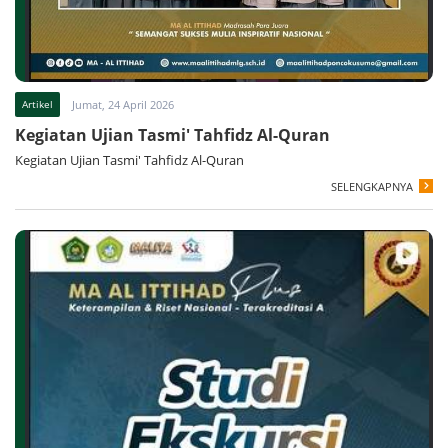
Artikel
Jumat, 24 April 2026
Kegiatan Ujian Tasmi' Tahfidz Al-Quran
Kegiatan Ujian Tasmi' Tahfidz Al-Quran
SELENGKAPNYA