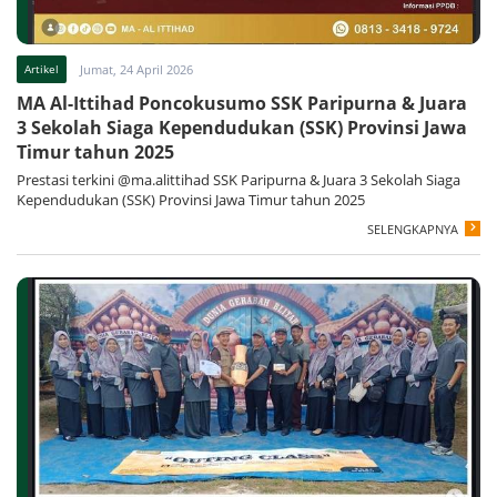
Artikel
Jumat, 24 April 2026
MA Al-Ittihad Poncokusumo SSK Paripurna & Juara
3 Sekolah Siaga Kependudukan (SSK) Provinsi Jawa
Timur tahun 2025
Prestasi terkini @ma.alittihad SSK Paripurna & Juara 3 Sekolah Siaga
Kependudukan (SSK) Provinsi Jawa Timur tahun 2025
SELENGKAPNYA