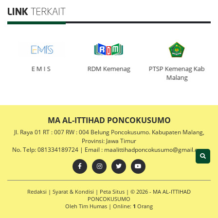
LINK
TERKAIT
E M I S
RDM Kemenag
PTSP Kemenag Kab
Malang
MA AL-ITTIHAD PONCOKUSUMO
Jl. Raya 01 RT : 007 RW : 004 Belung Poncokusumo. Kabupaten Malang,
Provinsi: Jawa Timur
No. Telp: 081334189724 | Email : maalittihadponcokusumo@gmail.com
Redaksi
|
Syarat & Kondisi
|
Peta Situs
| © 2026 - MA AL-ITTIHAD
PONCOKUSUMO
Oleh
Tim Humas
|
Online:
1
Orang