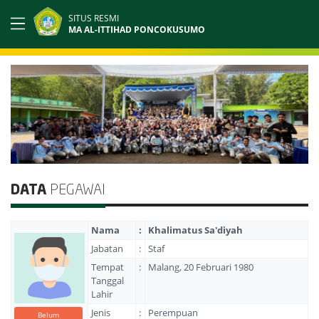
SITUS RESMI
MA AL-ITTIHAD PONCOKUSUMO
DATA
PEGAWAI
Nama
:
Khalimatus Sa'diyah
Jabatan
:
Staf
Tempat
:
Malang, 20 Februari 1980
Tanggal
Lahir
Jenis
:
Perempuan
Belum