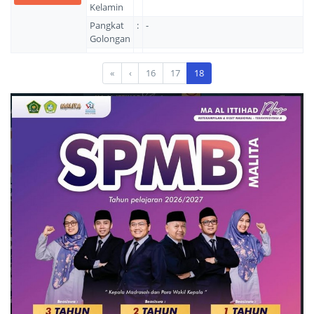
Kelamin
Pangkat
:
-
Golongan
«
‹
16
17
18